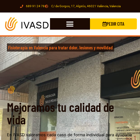
689 91 24 78
C/ de Gorgos, 17, Algirós, 46021 València, Valencia
PEDIR CITA
Fisioterapia en Valencia para tratar dolor, lesiones y movilidad
Mejoramos tu calidad de
vida
En IVASD valoramos cada caso de forma individual para ayudarte