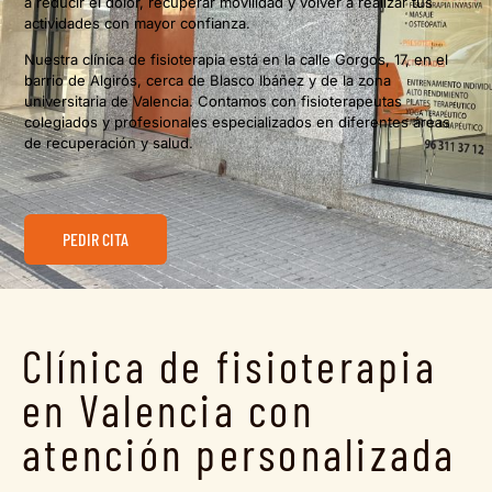
a reducir el dolor, recuperar movilidad y volver a realizar tus
actividades con mayor confianza.
Nuestra clínica de fisioterapia está en la calle Gorgos, 17, en el
barrio de Algirós, cerca de Blasco Ibáñez y de la zona
universitaria de Valencia. Contamos con fisioterapeutas
colegiados y profesionales especializados en diferentes áreas
de recuperación y salud.
PEDIR CITA
Clínica de fisioterapia
en Valencia con
atención personalizada