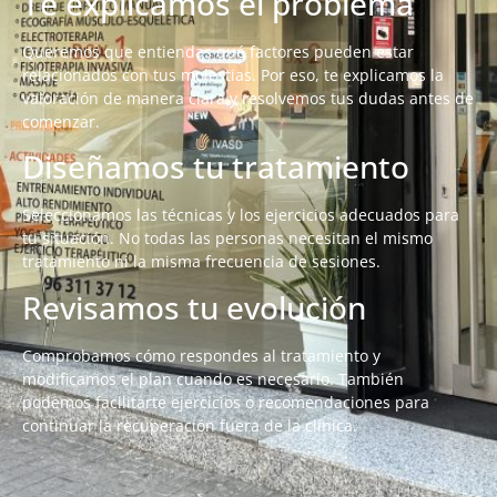
Te explicamos el problema
Queremos que entiendas qué factores pueden estar
relacionados con tus molestias. Por eso, te explicamos la
valoración de manera clara y resolvemos tus dudas antes de
comenzar.
Diseñamos tu tratamiento
Seleccionamos las técnicas y los ejercicios adecuados para
tu situación. No todas las personas necesitan el mismo
tratamiento ni la misma frecuencia de sesiones.
Revisamos tu evolución
Comprobamos cómo respondes al tratamiento y
modificamos el plan cuando es necesario. También
podemos facilitarte ejercicios o recomendaciones para
continuar la recuperación fuera de la clínica.