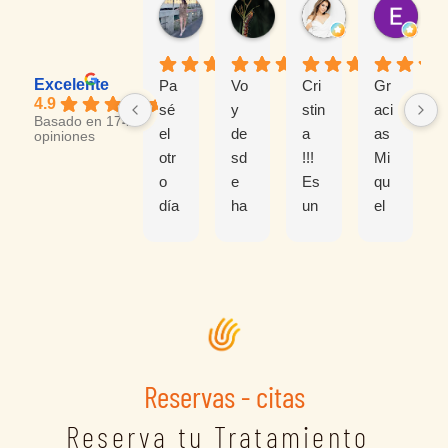
Rocio Ortiz
Michelle Gomez
GINNA TRIAN
Est
hace 24 horas
hace 1 semana
hace 3 meses
hace
Excelente
Pa
Vo
Cri
Gr
4.9
sé
y
stin
aci
Basado en 174
el
de
a
as
opiniones
otr
sd
!!!
Mi
o
e
Es
qu
día
ha
un
el
co
ce
a
por
n
añ
pro
sol
un
os
fesi
uci
es
y
on
on
gui
sie
al
ar
nc
mp
qu
mi
e y
re
e
lesi
Reservas - citas
la
me
rea
ón
ate
ha
lm
en
Reserva tu Tratamiento
nci
n
ent
el