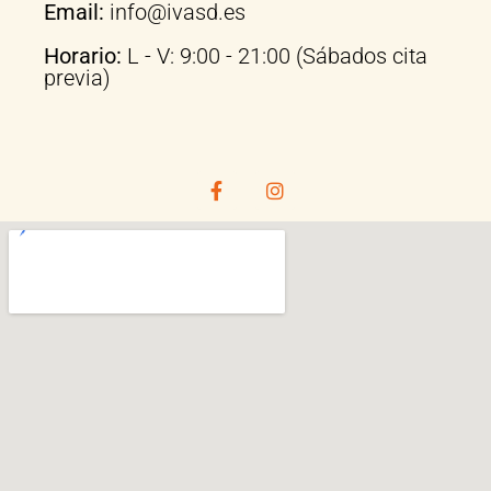
Email:
info@ivasd.es
lab
n
or.
un
Horario:
L - V: 9:00 - 21:00 (Sábados cita
a
previa)
pro
fesi
on
al
de
co
nfia
nz
a
par
a
trat
ar
es
a
par