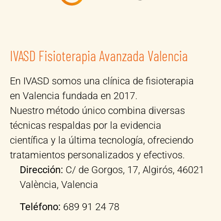
cio
gra
su
ost
s
n
em
eó
par
var
pat
pat
a
ied
ía,,
as/
ca
ad
su
po
IVASD Fisioterapia Avanzada Valencia
sa.
de
ho
dól
Se
téc
ne
og
En IVASD somos una clínica de fisioterapia
not
nic
stid
os
en Valencia fundada en 2017.
a el
as.
ad
y
Nuestro método único combina diversas
bu
Est
y el
nin
en
oy
gu
gu
técnicas respaldas por la evidencia
ha
mu
sto
no
científica y la última tecnología, ofreciendo
cer
y
por
log
tratamientos personalizados y efectivos.
.
agr
su
ró
Dirección:
C/ de Gorgos, 17, Algirós, 46021
ad
tra
me
eci
baj
jor
València, Valencia
do
o la
arl
por
ha
o.
Teléfono:
689 91 24 78
su
ce