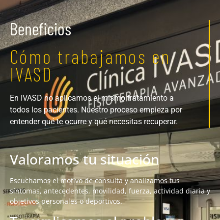
Beneficios
Cómo trabajamos en
IVASD
En IVASD no aplicamos el mismo tratamiento a
todos los pacientes. Nuestro proceso empieza por
entender qué te ocurre y qué necesitas recuperar.
Valoramos tu situación
Escuchamos el motivo de consulta y analizamos tus
síntomas, antecedentes, movilidad, fuerza, actividad diaria y
objetivos personales o deportivos.