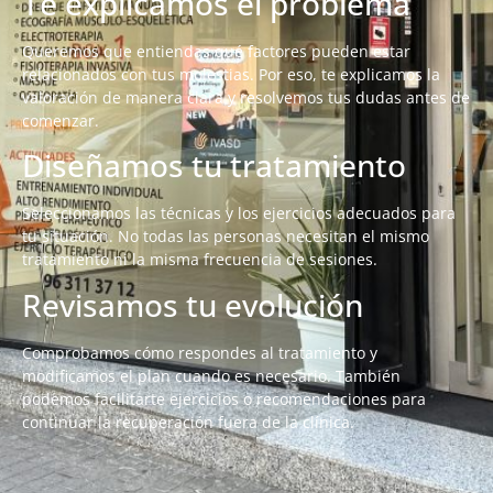
Te explicamos el problema
Queremos que entiendas qué factores pueden estar
relacionados con tus molestias. Por eso, te explicamos la
valoración de manera clara y resolvemos tus dudas antes de
comenzar.
Diseñamos tu tratamiento
Seleccionamos las técnicas y los ejercicios adecuados para
tu situación. No todas las personas necesitan el mismo
tratamiento ni la misma frecuencia de sesiones.
Revisamos tu evolución
Comprobamos cómo respondes al tratamiento y
modificamos el plan cuando es necesario. También
podemos facilitarte ejercicios o recomendaciones para
continuar la recuperación fuera de la clínica.