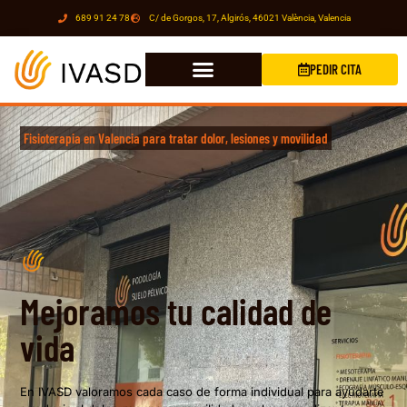
689 91 24 78
C/ de Gorgos, 17, Algirós, 46021 València, Valencia
PEDIR CITA
Fisioterapia en Valencia para tratar dolor, lesiones y movilidad
Mejoramos tu calidad de
vida
En IVASD valoramos cada caso de forma individual para ayudarte