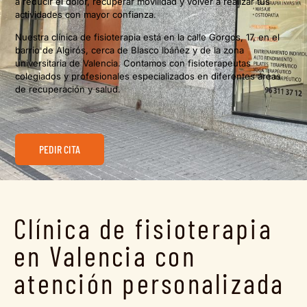
a reducir el dolor, recuperar movilidad y volver a realizar tus
actividades con mayor confianza.
Nuestra clínica de fisioterapia está en la calle Gorgos, 17, en el
barrio de Algirós, cerca de Blasco Ibáñez y de la zona
universitaria de Valencia. Contamos con fisioterapeutas
colegiados y profesionales especializados en diferentes áreas
de recuperación y salud.
PEDIR CITA
Clínica de fisioterapia
en Valencia con
atención personalizada