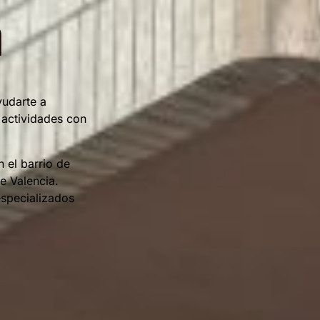
a
yudarte a
s actividades con
n el barrio de
e Valencia.
especializados