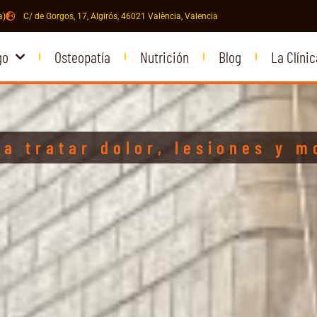
a)
C/ de Gorgos, 17, Algirós, 46021 València, Valencia
go
Osteopatía
Nutrición
Blog
La Clínic
ra tratar dolor, lesiones y m