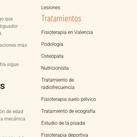
Lesiones
Tratamientos
ago que
rtiguador
Fisioterapia en Valencia
.
Podología
izaciones más
Osteópata
fra sigue
Nutricionista
Tratamiento de
es
radiofrecuencia
Fisioterapia suelo pélvico
Tratamiento de ecografía
tión de edad
rga mecánica
Estudio de la pisada
.
Fisioterapia deportiva