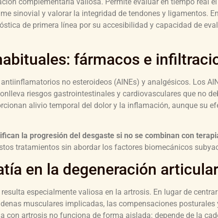
ción complementaria valiosa. Permite evaluar en tiempo real el
rame sinovial y valorar la integridad de tendones y ligamentos. 
stica de primera línea por su accesibilidad y capacidad de eva
bituales: fármacos e infiltraci
antiinflamatorios no esteroideos (AINEs) y analgésicos. Los AI
conlleva riesgos gastrointestinales y cardiovasculares que no d
orcionan alivio temporal del dolor y la inflamación, aunque su ef
ican la progresión del desgaste si no se combinan con terapia
stos tratamientos sin abordar los factores biomecánicos subya
tía en la degeneración articula
esulta especialmente valiosa en la artrosis. En lugar de centrar
 cadenas musculares implicadas, las compensaciones posturales 
la con artrosis no funciona de forma aislada: depende de la cader