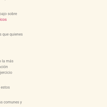
abajo sobre
nicos
es que quienes
do la más
ación
jercicio
 estos
más comunes y