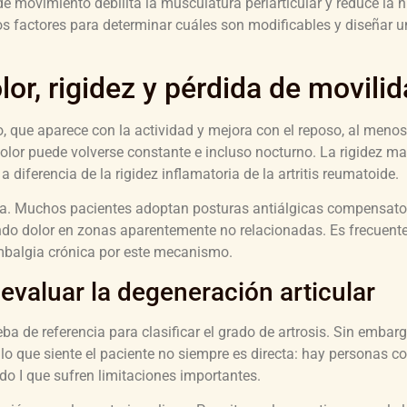
de movimiento debilita la musculatura periarticular y reduce la n
s factores para determinar cuáles son modificables y diseñar u
or, rigidez y pérdida de movili
, que aparece con la actividad y mejora con el reposo, al menos
olor puede volverse constante e incluso nocturno. La rigidez ma
 diferencia de la rigidez inflamatoria de la artritis reumatoide.
va. Muchos pacientes adoptan posturas antiálgicas compensato
do dolor en zonas aparentemente no relacionadas. Es frecuente
umbalgia crónica por este mecanismo.
evaluar la degeneración articular
a de referencia para clasificar el grado de artrosis. Sin embarg
 lo que siente el paciente no siempre es directa: hay personas co
ado I que sufren limitaciones importantes.