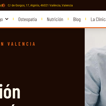
a)
C/ de Gorgos, 17, Algirós, 46021 València, Valencia
go
Osteopatía
Nutrición
Blog
La Clínic
EN VALENCIA
ión