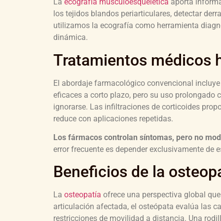
La
ecografía musculoesquelética
aporta informa
los tejidos blandos periarticulares, detectar der
utilizamos la ecografía como herramienta diagnó
dinámica.
Tratamientos médicos ha
El abordaje farmacológico convencional incluye 
eficaces a corto plazo, pero su uso prolongado 
ignorarse. Las infiltraciones de corticoides prop
reduce con aplicaciones repetidas.
Los fármacos controlan síntomas, pero no modif
error frecuente es depender exclusivamente de e
Beneficios de la osteopa
La
osteopatía
ofrece una perspectiva global que r
articulación afectada, el osteópata evalúa las
restricciones de movilidad a distancia. Una rodil