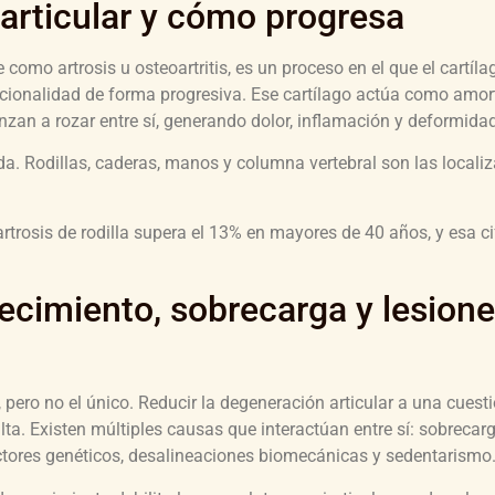
articular y cómo progresa
como artrosis u osteoartritis, es un proceso en el que el cartíl
uncionalidad de forma progresiva. Ese cartílago actúa como amo
nzan a rozar entre sí, generando dolor, inflamación y deformidad
ada. Rodillas, caderas, manos y columna vertebral son las local
artrosis de rodilla supera el 13% en mayores de 40 años, y esa ci
cimiento, sobrecarga y lesion
l, pero no el único. Reducir la degeneración articular a una cues
ta. Existen múltiples causas que interactúan entre sí: sobreca
factores genéticos, desalineaciones biomecánicas y sedentarismo