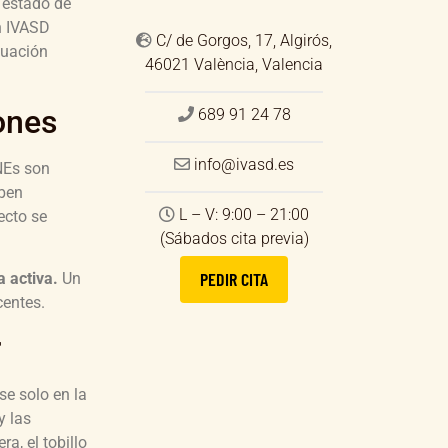
 estado de
En IVASD
C/ de Gorgos, 17, Algirós,
luación
46021 València, Valencia
ones
689 91 24 78
info@ivasd.es
NEs son
eben
L – V: 9:00 – 21:00
ecto se
(Sábados cita previa)
PEDIR CITA
 activa.
Un
centes.
r
se solo en la
y las
a, el tobillo