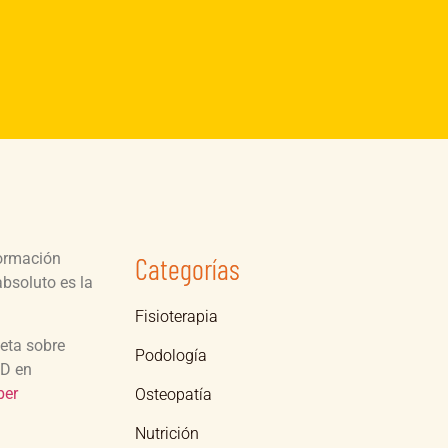
formación
Categorías
bsoluto es la
Fisioterapia
leta sobre
Podología
SD en
ber
Osteopatía
Nutrición