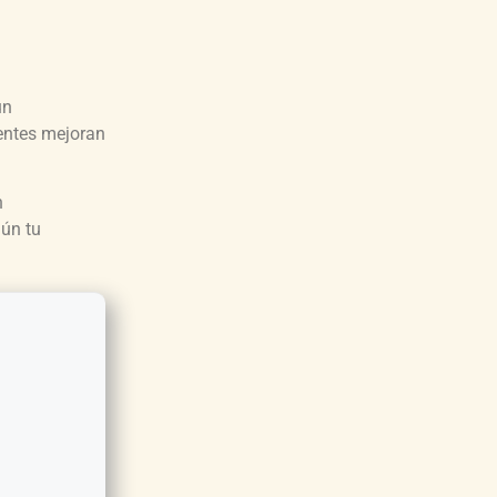
un
ientes mejoran
n
gún tu