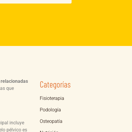
 relacionadas
Categorías
mas que
Fisioterapia
Podología
Osteopatía
ipal incluye
elo pélvico es