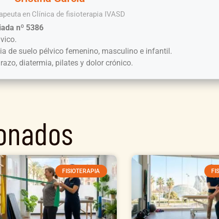
rapeuta
en
Clínica de fisioterapia IVASD
iada nº 5386
lvico.
pia de suelo pélvico femenino, masculino e infantil.
zo, diatermia, pilates y dolor crónico.
ionados
FISIOTERAPIA
FI