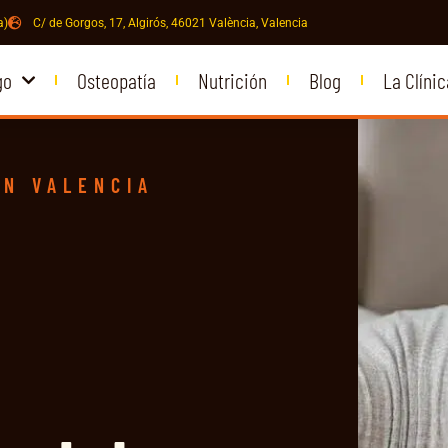
a)
C/ de Gorgos, 17, Algirós, 46021 València, Valencia
go
Osteopatía
Nutrición
Blog
La Clínic
EN VALENCIA