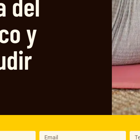
a del
co y
udir