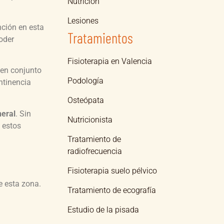
Nutrición
Lesiones
nción en esta
Tratamientos
oder
Fisioterapia en Valencia
 en conjunto
Podología
ntinencia
Osteópata
neral
. Sin
Nutricionista
 estos
Tratamiento de
radiofrecuencia
Fisioterapia suelo pélvico
e esta zona.
Tratamiento de ecografía
Estudio de la pisada