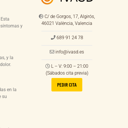
C/ de Gorgos, 17, Algirós,
. Esta
46021 València, Valencia
s síntomas y
689 91 24 78
info@ivasd.es
s, y la
dolor.
L – V: 9:00 – 21:00
(Sábados cita previa)
PEDIR CITA
das en la
e su